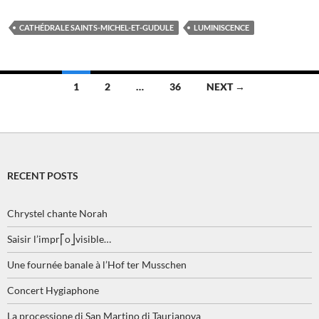
CATHÉDRALE SAINTS-MICHEL-ET-GUDULE
LUMINISCENCE
Posts
1
2
…
36
NEXT →
navigation
RECENT POSTS
Chrystel chante Norah
Saisir l’impr⎡o⎦visible…
Une fournée banale à l’Hof ter Musschen
Concert Hygiaphone
La processione di San Martino di Taurianova