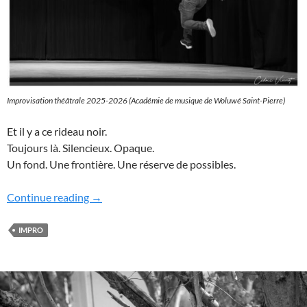
Improvisation théâtrale 2025-2026 (Académie de musique de Woluwé Saint-Pierre)
Et il y a ce rideau noir.
Toujours là. Silencieux. Opaque.
Un fond. Une frontière. Une réserve de possibles.
Saisir l’impr⎡o⎦visible…
Continue reading
→
IMPRO