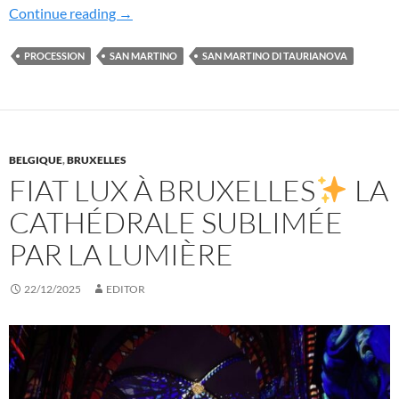
La processione di San Martino di Taurianova
Continue reading
→
PROCESSION
SAN MARTINO
SAN MARTINO DI TAURIANOVA
BELGIQUE
,
BRUXELLES
FIAT LUX À BRUXELLES
LA
CATHÉDRALE SUBLIMÉE
PAR LA LUMIÈRE
22/12/2025
EDITOR