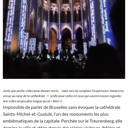
Juste une petite vidéo pour donner envie… mais rien ne remplace l’expérience immersive
vécue au cœur de la cathédrale
(enfin pour celles et ceux qui savent encore regarder
une vidéo un peu plus longue qu’un « Réel »)
Impossible de parler de Bruxelles sans évoquer la cathédrale
Saints-Michel-et-Gudule, l’un des monuments les plus
emblématiques de la capitale. Perchée sur le Treurenberg, elle
domine la ville et attire depuis des siècles visiteurs, fidèles et