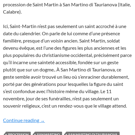
procession de Saint Martin à San Martino di Taurianova (Italie,
Calabre).
Ici, Saint-Martin n’est pas seulement un saint accroché à une
date du calendrier. On parle de lui comme d’une présence
familière, presque d’un voisin ancien. Saint Martin, soldat
devenu évêque, est l’une des figures les plus anciennes et les
plus populaires du christianisme occidental, précisément parce
qu’il incarne une sainteté accessible, fondée sur un geste
plutôt que sur un dogme.. À San Martino di Taurianova, ce
geste semble avoir trouvé un lieu où s’enraciner durablement,
porté par des générations pour lesquelles la figure du saint
s’est confondue avec l’histoire même du village. Le 11
novembre, jour de ses funérailles, n’est pas seulement un
souvenir religieux, c’est un rendez-vous que le village attend.
La processione di San Martino di Taurianova
Continue reading
→
PROCESSION
SAN MARTINO
SAN MARTINO DI TAURIANOVA