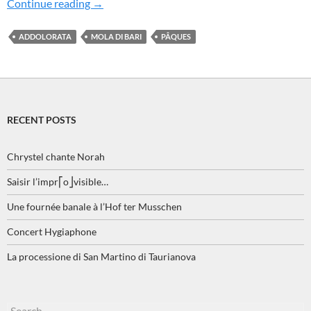
Les traditions de Pâques à Mola di Bari : un 
Continue reading
→
ADDOLORATA
MOLA DI BARI
PÂQUES
RECENT POSTS
Chrystel chante Norah
Saisir l’impr⎡o⎦visible…
Une fournée banale à l’Hof ter Musschen
Concert Hygiaphone
La processione di San Martino di Taurianova
Search