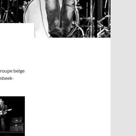
groupe belge
embeek-