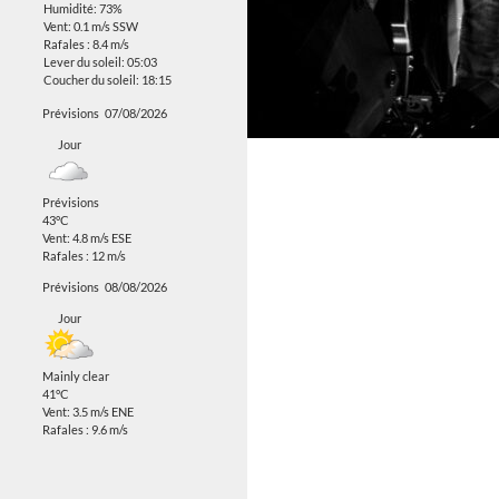
Humidité: 73%
Vent: 0.1 m/s SSW
Rafales : 8.4 m/s
Lever du soleil: 05:03
Coucher du soleil: 18:15
Prévisions
07/08/2026
Jour
Prévisions
43°C
Vent: 4.8 m/s ESE
Rafales : 12 m/s
Prévisions
08/08/2026
Jour
Mainly clear
41°C
Vent: 3.5 m/s ENE
Rafales : 9.6 m/s