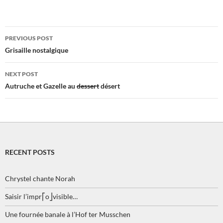
Post
PREVIOUS POST
navigation
Grisaille nostalgique
NEXT POST
Autruche et Gazelle au
dessert
désert
RECENT POSTS
Chrystel chante Norah
Saisir l’impr⎡o⎦visible…
Une fournée banale à l’Hof ter Musschen