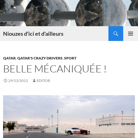
Skip
to
content
Search
Niouzes d'ici et d'ailleurs
PRIMAR
MENU
QATAR
,
QATAR'S CRAZY DRIVERS
,
SPORT
BELLE MÉCANIQUÉE !
29/12/2012
EDITOR