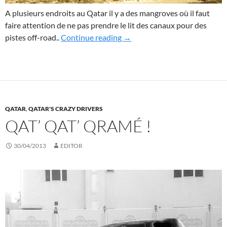
A plusieurs endroits au Qatar il y a des mangroves où il faut
faire attention de ne pas prendre le lit des canaux pour des
Off-road dans la mangrove…
pistes off-road..
Continue reading
→
QATAR
,
QATAR'S CRAZY DRIVERS
QAT’ QAT’ QRAMÉ !
30/04/2013
EDITOR