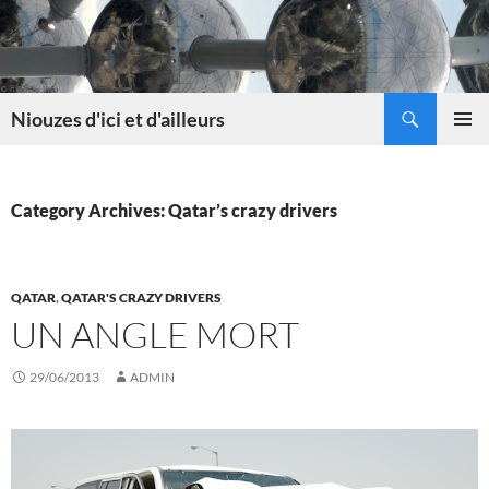
Skip
to
content
Search
Niouzes d'ici et d'ailleurs
PRIMAR
MENU
Category Archives: Qatar’s crazy drivers
QATAR
,
QATAR'S CRAZY DRIVERS
UN ANGLE MORT
29/06/2013
ADMIN