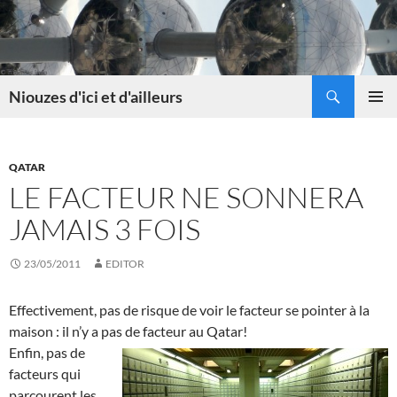
Skip
to
content
Search
Niouzes d'ici et d'ailleurs
PRIMAR
MENU
QATAR
LE FACTEUR NE SONNERA
JAMAIS 3 FOIS
23/05/2011
EDITOR
Effectivement, pas de risque de voir le facteur se pointer à la
maison : il n’y a pas de
facteur au Qatar!
Enfin, pas de
facteurs qui
parcourent les