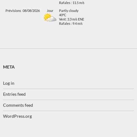
Rafales : 11.5 m/s
Prévisions
08/08/2026
Jour
Partly cloudy
40°C
Vent: 3.3 m/s ENE
Rafales : 9.4 m/s
META
Log in
Entries feed
Comments feed
WordPress.org