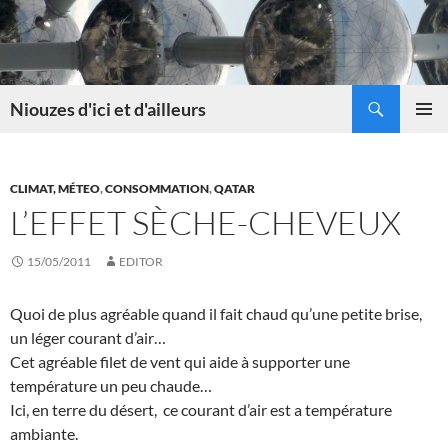
Skip
to
content
Search
Niouzes d'ici et d'ailleurs
PRIMAR
MENU
CLIMAT, MÉTEO
,
CONSOMMATION
,
QATAR
L’EFFET SÈCHE-CHEVEUX
15/05/2011
EDITOR
Quoi de plus agréable quand il fait chaud qu’une petite brise,
un léger courant d’air…
Cet agréable filet de vent qui aide à supporter une
température un peu chaude…
Ici, en terre du désert, ce courant d’air est a température
ambiante.