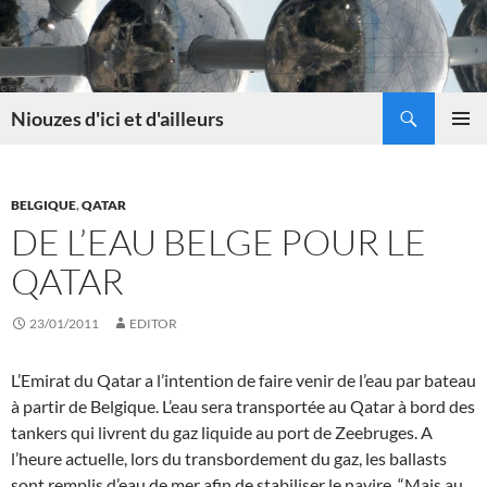
Skip
to
content
Search
Niouzes d'ici et d'ailleurs
PRIMAR
MENU
BELGIQUE
,
QATAR
DE L’EAU BELGE POUR LE
QATAR
23/01/2011
EDITOR
L’Emirat du Qatar a l’intention de faire venir de l’eau par bateau
à partir de Belgique. L’eau sera transportée au Qatar à bord des
tankers qui livrent du gaz liquide au port de Zeebruges. A
l’heure actuelle, lors du transbordement du gaz, les ballasts
sont remplis d’eau de mer afin de stabiliser le navire. “Mais au