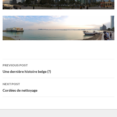
Post
PREVIOUS POST
navigation
Une dernière histoire belge (?)
NEXT POST
Cordées de nettoyage