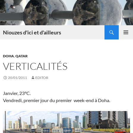
Skip
to
content
Search
Niouzes d'ici et d'ailleurs
PRIMAR
MENU
DOHA
,
QATAR
VERTICALITÉS
20/01/2011
EDITOR
Janvier, 23°C.
Vendredi, premier jour du premier week-end à Doha.