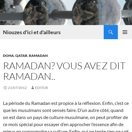
Skip
to
content
Search
Niouzes d'ici et d'ailleurs
PRIMAR
MENU
DOHA
,
QATAR
,
RAMADAN
RAMADAN? VOUS AVEZ DIT
RAMADAN..
21/07/2012
EDITOR
La période du Ramadan est propice à la réflexion. Enfin, c’est ce
que les musulmans sont sensés faire. D’un autre côté, quand
on est dans un pays de culture musulmane, on peut profiter de
ce mois spécial pour essayer d’en approcher l’essence afin de
mieux en comprendre sa culture. Enfin, qui ne tente rien ne sait