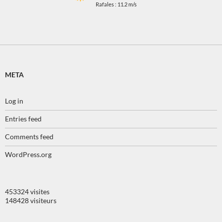
Rafales : 11.2 m/s
META
Log in
Entries feed
Comments feed
WordPress.org
453324 visites
148428 visiteurs