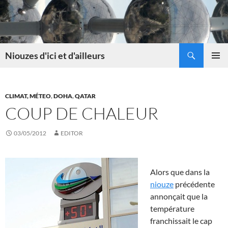
Skip
to
content
Search
Niouzes d'ici et d'ailleurs
PRIMAR
MENU
CLIMAT, MÉTEO
,
DOHA
,
QATAR
COUP DE CHALEUR
03/05/2012
EDITOR
Alors que dans la
niouze
précédente
annonçait que la
température
franchissait le cap