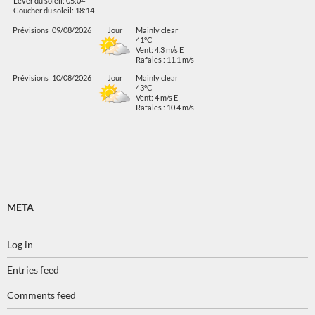
Lever du soleil: 05:04
Coucher du soleil: 18:14
Prévisions
09/08/2026
Jour
Mainly clear
41°C
Vent: 4.3 m/s E
Rafales : 11.1 m/s
Prévisions
10/08/2026
Jour
Mainly clear
43°C
Vent: 4 m/s E
Rafales : 10.4 m/s
META
Log in
Entries feed
Comments feed