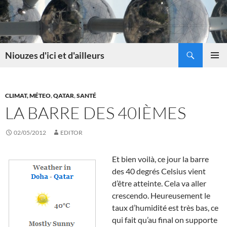
Skip
to
content
Search
Niouzes d'ici et d'ailleurs
PRIMAR
MENU
CLIMAT, MÉTEO
,
QATAR
,
SANTÉ
LA BARRE DES 40IÈMES
02/05/2012
EDITOR
Et bien voilà, ce jour la barre
des 40 degrés Celsius vient
d’être atteinte. Cela va aller
crescendo. Heureusement le
taux d’humidité est très bas, ce
qui fait qu’au final on supporte