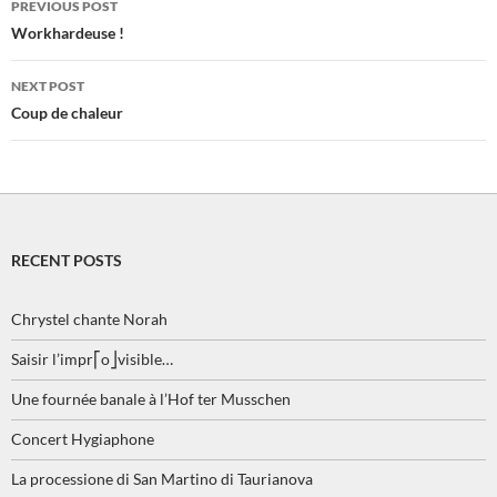
PREVIOUS POST
navigation
Workhardeuse !
NEXT POST
Coup de chaleur
RECENT POSTS
Chrystel chante Norah
Saisir l’impr⎡o⎦visible…
Une fournée banale à l’Hof ter Musschen
Concert Hygiaphone
La processione di San Martino di Taurianova