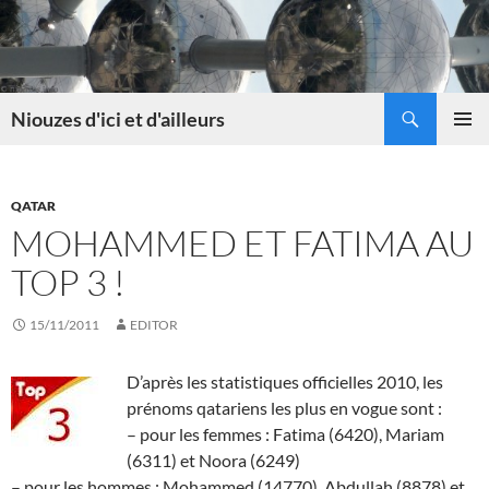
Skip
to
content
Search
Niouzes d'ici et d'ailleurs
PRIMAR
MENU
QATAR
MOHAMMED ET FATIMA AU
TOP 3 !
15/11/2011
EDITOR
D’après les statistiques officielles 2010, les
prénoms qatariens les plus en vogue sont :
– pour les femmes : Fatima (6420), Mariam
(6311) et Noora (6249)
– pour les hommes : Mohammed (14770), Abdullah (8878) et