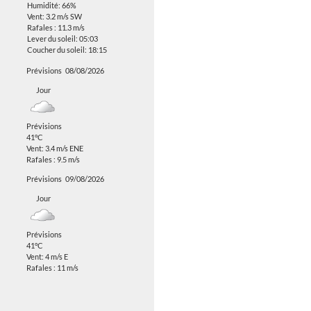
Humidité: 66%
Vent: 3.2 m/s SW
Rafales : 11.3 m/s
Lever du soleil: 05:03
Coucher du soleil: 18:15
Prévisions
08/08/2026
Jour
Prévisions
41°C
Vent: 3.4 m/s ENE
Rafales : 9.5 m/s
Prévisions
09/08/2026
Jour
Prévisions
41°C
Vent: 4 m/s E
Rafales : 11 m/s