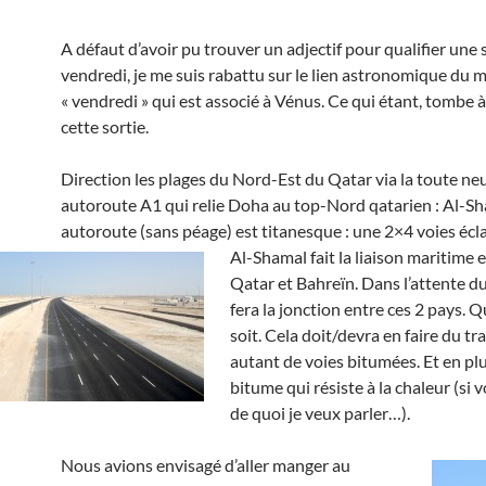
A défaut d’avoir pu trouver un adjectif pour qualifier une 
vendredi, je me suis rabattu sur le lien astronomique du 
« vendredi » qui est associé à Vénus. Ce qui étant, tombe à
cette sortie.
Direction les plages du Nord-Est du Qatar via la toute ne
autoroute A1 qui relie Doha au top-Nord qatarien : Al-Sh
autoroute (sans péage) est titanesque : une 2×4 voies écla
Al-Shamal fait la liaison maritime e
Qatar et Bahreïn. Dans l’attente d
fera la jonction entre ces 2 pays. Q
soit. Cela doit/devra en faire du tr
autant de voies bitumées. Et en plu
bitume qui résiste à la chaleur (si 
de quoi je veux parler…).
Nous avions envisagé d’aller manger au