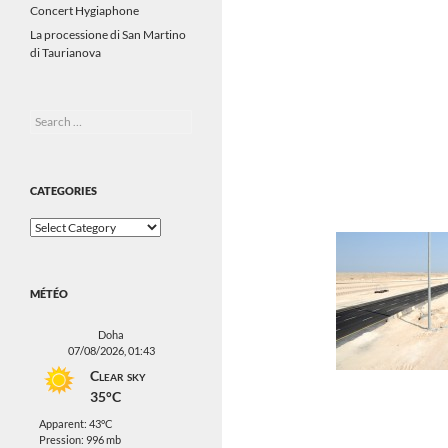
Concert Hygiaphone
La processione di San Martino
di Taurianova
Search
for:
CATEGORIES
Categories
MÉTÉO
Doha
07/08/2026, 01:43
Clear sky
35°C
Apparent: 43°C
Pression: 996 mb