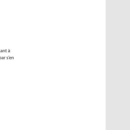
tant à
par s’en