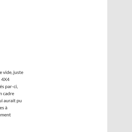
 vide, juste
s 4X4
s par-ci,
un cadre
ui aurait pu
es à
ément