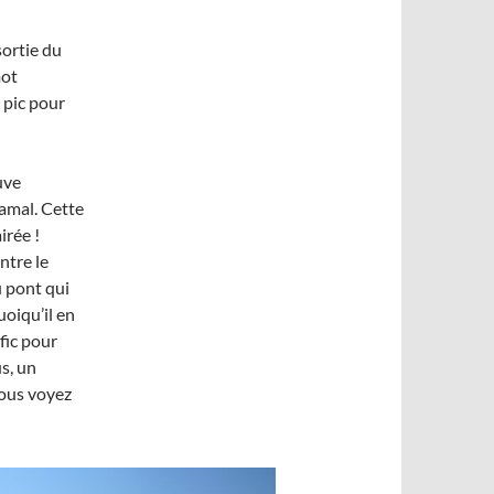
sortie du
mot
 pic pour
uve
amal. Cette
irée !
ntre le
u pont qui
uoiqu’il en
afic pour
s, un
vous voyez