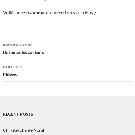
Voilà, un consommateur averti en vaut deux./.
Post
PREVIOUS POST
navigation
De toutes les couleurs
NEXT POST
Mitigeur
RECENT POSTS
Chrystel chante Norah