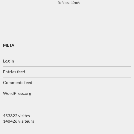
Rafales : 10 m/s
META
Log in
Entries feed
Comments feed
WordPress.org
453322 visites
148426 visiteurs