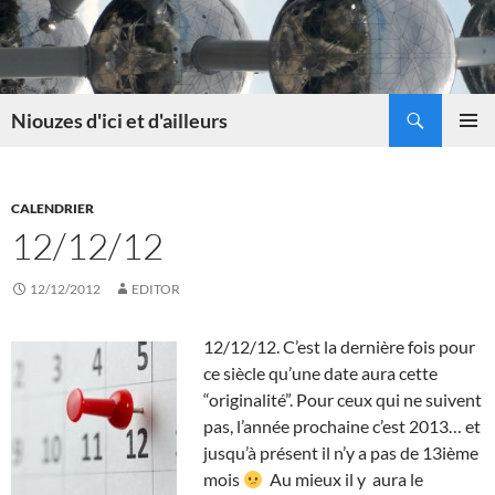
Skip
to
content
Search
Niouzes d'ici et d'ailleurs
PRIMAR
MENU
CALENDRIER
12/12/12
12/12/2012
EDITOR
12/12/12. C’est la dernière fois pour
ce siècle qu’une date aura cette
“originalité”. Pour ceux qui ne suivent
pas, l’année prochaine c’est 2013… et
jusqu’à présent il n’y a pas de 13ième
mois
Au mieux il y aura le