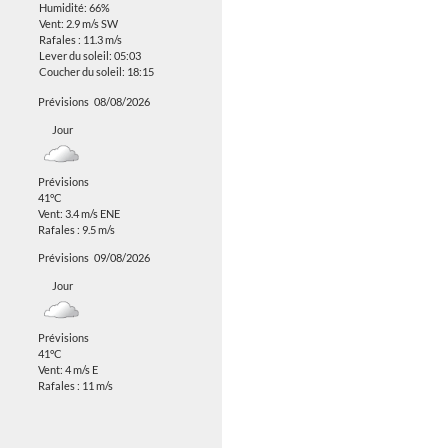
Humidité: 66%
Vent: 2.9 m/s SW
Rafales : 11.3 m/s
Lever du soleil: 05:03
Coucher du soleil: 18:15
Prévisions
08/08/2026
Jour
Prévisions
41°C
Vent: 3.4 m/s ENE
Rafales : 9.5 m/s
Prévisions
09/08/2026
Jour
Prévisions
41°C
Vent: 4 m/s E
Rafales : 11 m/s