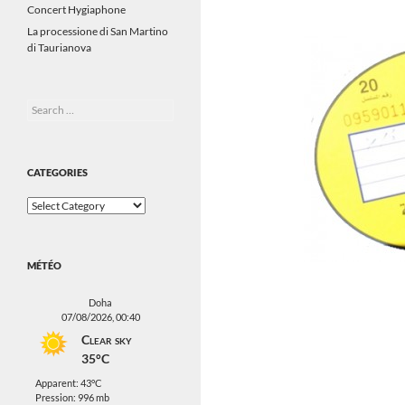
Concert Hygiaphone
La processione di San Martino
di Taurianova
Search
for:
CATEGORIES
Categories
MÉTÉO
Doha
07/08/2026, 00:40
Clear sky
35°C
Apparent: 43°C
Pression: 996 mb