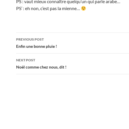
PS : vaut mieux connaître quelqu’un qui parle arabe…
PS’ : eh non, c’est pas la mienne…
Post
PREVIOUS POST
navigation
Enfin une bonne pluie !
NEXT POST
Noël comme chez nous, dit !