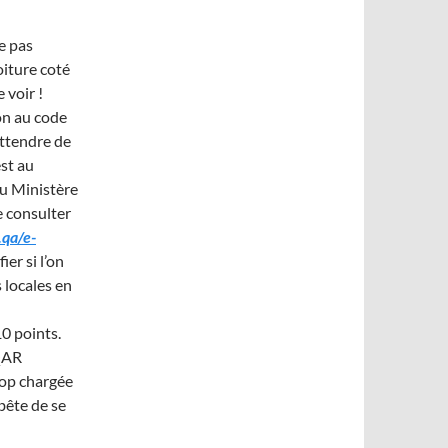
me pas
oiture coté
 voir !
on au code
attendre de
est au
au Ministère
de consulter
qa/e-
fier si l’on
s locales en
10 points.
 QAR
rop chargée
 bête de se