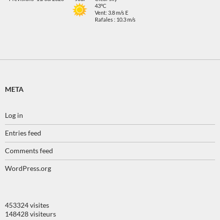
43°C
Vent: 3.8 m/s E
Rafales : 10.3 m/s
META
Log in
Entries feed
Comments feed
WordPress.org
453324 visites
148428 visiteurs