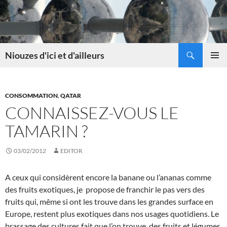
Skip
to
content
Search
Niouzes d'ici et d'ailleurs
PRIMAR
MENU
CONSOMMATION
,
QATAR
CONNAISSEZ-VOUS LE
TAMARIN ?
03/02/2012
EDITOR
A ceux qui considèrent encore la banane ou l’ananas comme
des fruits exotiques, je propose de franchir le pas vers des
fruits qui, même si ont les trouve dans les grandes surface en
Europe, restent plus exotiques dans nos usages quotidiens. Le
brassage des cultures fait que l’on trouve des fruits et légumes